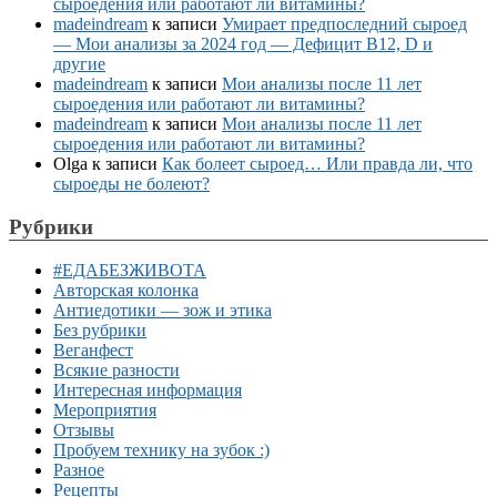
сыроедения или работают ли витамины?
madeindream
к записи
Умирает предпоследний сыроед
— Мои анализы за 2024 год — Дефицит B12, D и
другие
madeindream
к записи
Мои анализы после 11 лет
сыроедения или работают ли витамины?
madeindream
к записи
Мои анализы после 11 лет
сыроедения или работают ли витамины?
Olga
к записи
Как болеет сыроед… Или правда ли, что
сыроеды не болеют?
Рубрики
#ЕДАБЕЗЖИВОТА
Авторская колонка
Антиедотики — зож и этика
Без рубрики
Веганфест
Всякие разности
Интересная информация
Мероприятия
Отзывы
Пробуем технику на зубок :)
Разное
Рецепты