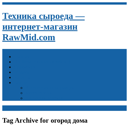
Техника сыроеда —
интернет-магазин
RawMid.com
Главная
Пробуем технику на зубок :)
Сравнения
Отзывы
Рецепты
Разное
Интересная информация
Мероприятия
Авторская колонка
Tag Archive for огород дома