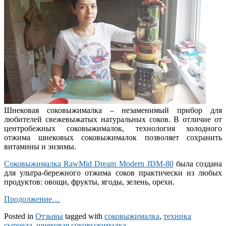
Шнековая соковыжималка – незаменимый прибор для
любителей свежевыжатых натуральных соков. В отличие от
центробежных соковыжималок, технология холодного
отжима шнековых соковыжималок позволяет сохранить
витамины и энзимы.
Соковыжималка RawMid Dream Modern JDM-80
была создана
для ультра-бережного отжима соков практически из любых
продуктов: овощи, фрукты, ягоды, зелень, орехи.
Продолжение…
Posted in
Отзывы
tagged with
соковыжималка
,
техника
сыроеда
,
шнековая соковыжималка