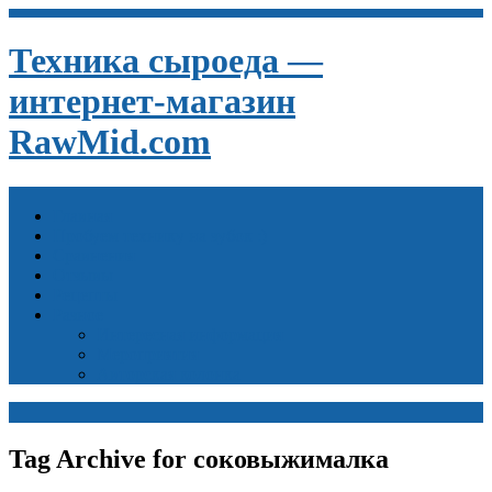
Техника сыроеда —
интернет-магазин
RawMid.com
Главная
Пробуем технику на зубок :)
Сравнения
Отзывы
Рецепты
Разное
Интересная информация
Мероприятия
Авторская колонка
Tag Archive for соковыжималка