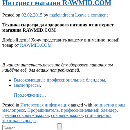
Интернет магазин RAWMID.COM
Posted on
02.02.2015
by
madeindream
Leave a comment
Техника сыроеда для здорового питания от интернет
магазина RAWMID.COM
Добрый день! Хочу представить вашему вниманию новый
товар от
RAWMID.COM
В нашем интернет-магазине для здорового питания вы
найдёте всё, для ваших потребностей.
Высокомощные профессиональные блендеры
,
маслопрессы
,
Продолжение…
Posted in
Интересная информация
tagged with
ионизатор воды
,
маслопресс
,
Проращиватель
,
профессиональный блендер
,
ручная соковыжималка
,
соковыжималка
,
спиралерезка
,
техника сыроеда