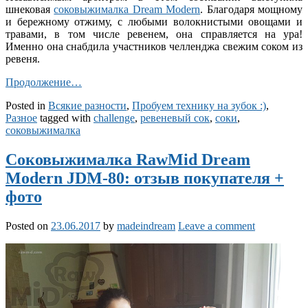
шнековая
соковыжималка Dream Modern
. Благодаря мощному
и бережному отжиму, с любыми волокнистыми овощами и
травами, в том числе ревенем, она справляется на ура!
Именно она снабдила участников челленджа свежим соком из
ревеня.
Продолжение…
Posted in
Всякие разности
,
Пробуем технику на зубок :)
,
Разное
tagged with
challenge
,
ревеневый сок
,
соки
,
соковыжималка
Соковыжималка RawMid Dream
Modern JDM-80: отзыв покупателя +
фото
Posted on
23.06.2017
by
madeindream
Leave a comment