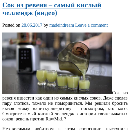
Сок из ревеня – самый кислый
челлендж (видео)
Posted on
28.06.2017
by
madeindream
Leave a comment
Сок из
ревеня известен как один из самых кислых соков. Даже сделав
пару глотков, тяжело не поморщиться. Мы решили бросить
вызов этому напитку-аперитиву – посмотрим, кто кого.
Смотрите самый кислый челлендж в истории свежевыжатых
соков: ревень против RawMid. ?
Независимым арбитром в этом состязании выступила