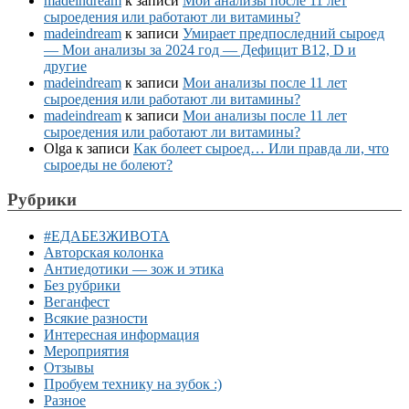
madeindream
к записи
Мои анализы после 11 лет
сыроедения или работают ли витамины?
madeindream
к записи
Умирает предпоследний сыроед
— Мои анализы за 2024 год — Дефицит B12, D и
другие
madeindream
к записи
Мои анализы после 11 лет
сыроедения или работают ли витамины?
madeindream
к записи
Мои анализы после 11 лет
сыроедения или работают ли витамины?
Olga
к записи
Как болеет сыроед… Или правда ли, что
сыроеды не болеют?
Рубрики
#ЕДАБЕЗЖИВОТА
Авторская колонка
Антиедотики — зож и этика
Без рубрики
Веганфест
Всякие разности
Интересная информация
Мероприятия
Отзывы
Пробуем технику на зубок :)
Разное