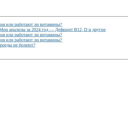
ния или работают ли витамины?
ои анализы за 2024 год — Дефицит B12, D и другие
ния или работают ли витамины?
ния или работают ли витамины?
ыроеды не болеют?