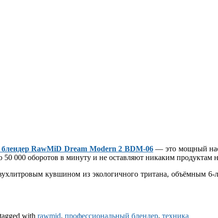
 блендер RawMiD Dream Modern 2 BDM-06
— это мощный нас
о 50 000 оборотов в минуту и не оставляют никаким продуктам 
вухлитровым кувшином из экологичного тритана, объёмным 6-л
tagged with
rawmid
,
профессиональный блендер
,
техника