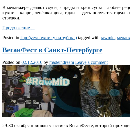
В меланжере делают соусы, спреды и крем-супы – любые реце
кухни – карри, лепёшки доса, идли – здесь получатся идеаль
стружки.
Продолжение…
Posted in
Пробуем технику на зубок :)
tagged with
rawmid
,
мелан
ВеганФест в Санкт-Петербурге
Posted on
02.12.2016
by
madeindream
Leave a comment
29-30 октября приняли участие в ВеганФесте, который проход