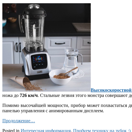
Высокоскоростной
ножа до
726 км/ч
. Стальные лезвия этого монстра совершают д
Помимо высочайшей мощности, прибор может похвастаться д
панелью управления с анимированным дисплеем.
Продолжение…
Posted in
Интересная информация
,
Пробуем технику на зубок :)