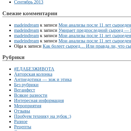
Сентябрь 2013
Свежие комментарии
madeindream
к записи
Мои анализы после 11 лет сыроеде
madeindream
к записи
Умирает предпоследний сыроед — М
madeindream
к записи
Мои анализы после 11 лет сыроеде
madeindream
к записи
Мои анализы после 11 лет сыроеде
Olga
к записи
Как болеет сыроед… Или правда ли, что с
Рубрики
#ЕДАБЕЗЖИВОТА
Авторская колонка
Антиедотики — зож и этика
Без рубрики
Веганфест
Всякие разности
Интересная информация
Мероприятия
Отзывы
Пробуем технику на зубок :)
Разное
Рецепты