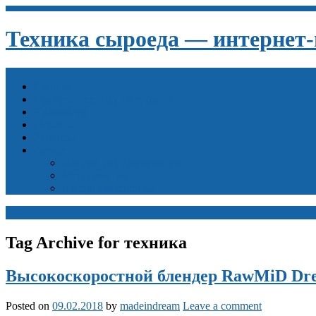
Техника сыроеда — интернет
Главная
Пробуем технику на зубок :)
Сравнения
Отзывы
Рецепты
Разное
Интересная информация
Мероприятия
Авторская колонка
Tag Archive for техника
Высокоскоростной блендер RawMiD Dre
Posted on
09.02.2018
by
madeindream
Leave a comment