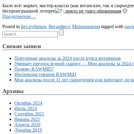
Было всё: маркет, мастер-классы (как веганские, так и сыроед
беспроигрышной лотерее
:
никто не ушел обиженным
🙂
Продолжение…
Posted in
Без рубрики
,
Веганфест
,
Мероприятия
tagged with
rawm
Свежие записи
Повторные анализы за 2024 после курса витаминов
Умирает предпоследний сыроед — Мои анализы за 2024 
Почему RAWMID?
Инспекция товаров RAWMID
Мои анализы после 11 лет сыроедения или работают ли 
Архивы
Октябрь 2024
Июль 2024
Сентябрь 2021
Январь 2021
Апрель 2020
Декабрь 2019