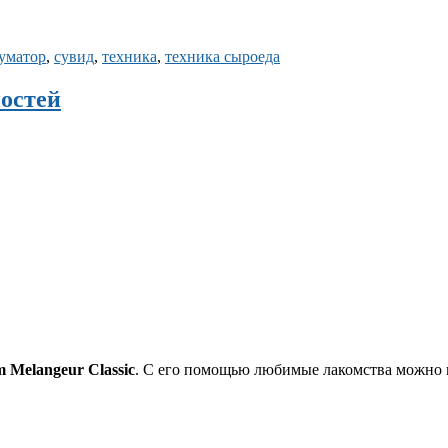
уматор
,
сувид
,
техника
,
техника сыроеда
ностей
 Melangeur Classic
. С его помощью любимые лакомства можно п