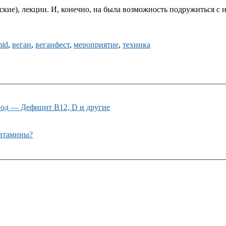
ческие), лекции. И, конечно, на была возможность подружиться с
id
,
веган
,
веганфест
,
мероприятие
,
техника
год — Дефицит B12, D и другие
витамины?