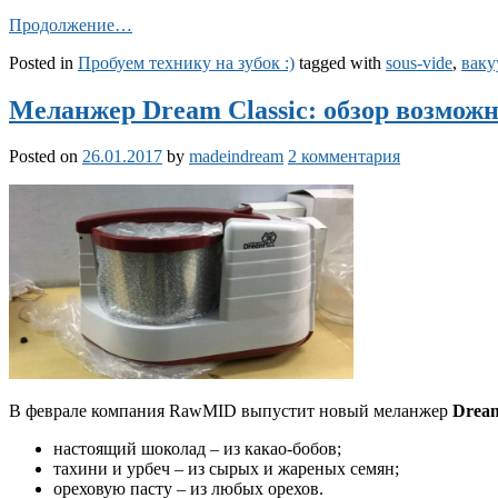
Продолжение…
Posted in
Пробуем технику на зубок :)
tagged with
sous-vide
,
ваку
Меланжер Dream Classic: обзор возмож
Posted on
26.01.2017
by
madeindream
2 комментария
В феврале компания RawMID выпустит новый меланжер
Dream
настоящий шоколад – из какао-бобов;
тахини и урбеч – из сырых и жареных семян;
ореховую пасту – из любых орехов.